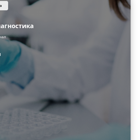
а
иагностика
нал
и