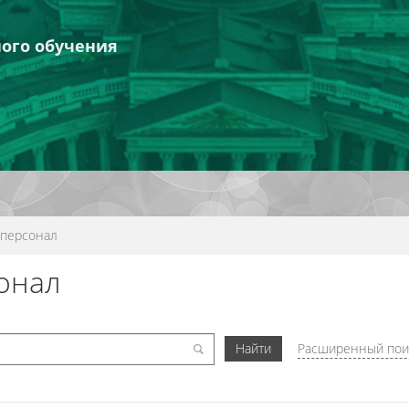
ого обучения
 персонал
онал