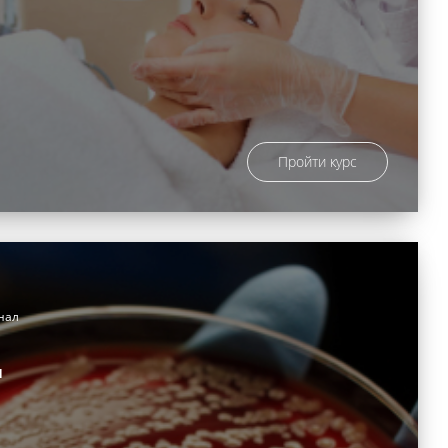
Пройти курс
нал
и