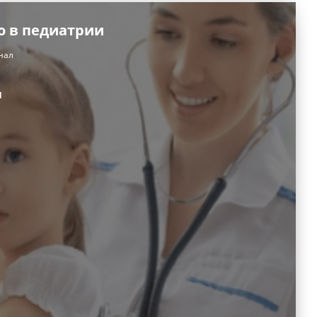
о в педиатрии
нал
и