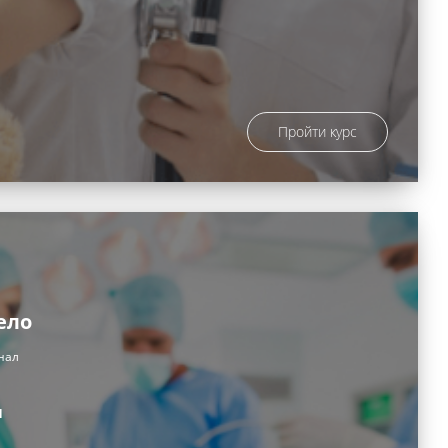
Пройти курс
ело
нал
и