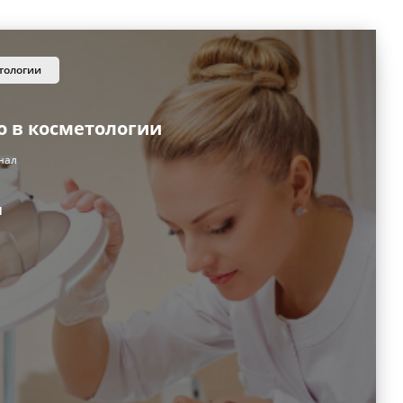
етологии
о в косметологии
нал
и