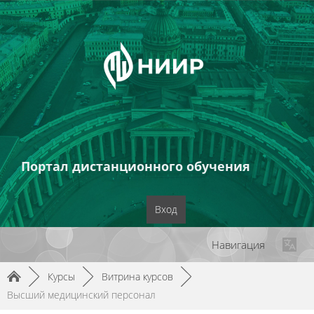
Портал дистанционного обучения
Вход
Навигация
►
Курсы
►
Витрина курсов
►
Высший медицинский персонал